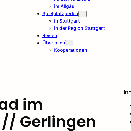
im Allgäu
Spielplatzperlen
in Stuttgart
in der Region Stuttgart
Reisen
Über mich
Kooperationen
In
ad im
// Gerlingen