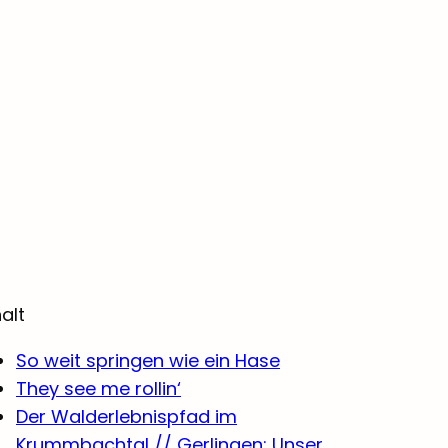
halt
So weit springen wie ein Hase
They see me rollin‘
Der Walderlebnispfad im
Krummbachtal // Gerlingen: Unser