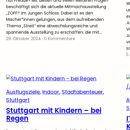
hat Freude? Mit diesen und vielen weiteren Fragen
W
beschäftigt sich die aktuelle Mitmachausstellung
u
„ZOFF!“ im Jungen Schloss. Dabei ist es den
e
Macher*innen gelungen, aus dem aufreibenden
J
Thema „Streit“ eine abwechslungsreiche und
V
spannende Ausstellung zu erschaffen, die mit…
J
29. Oktober 2024
·
0 Kommentare
v
s
5
Ausflugsziele
, 
Indoor
, 
Stadtabenteuer
, 
Stuttgart
A
S
Stuttgart mit Kindern – bei
Regen
I
K