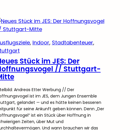
usflugsziele
, 
Indoor
, 
Stadtabenteuer
, 
tuttgart
eues Stück im JES: Der
offnungsvogel // Stuttgart-
itte
itelbild: Andreas Etter Werbung // Der
offnungsvogel ist im JES, dem Jungen Ensemble
tuttgart, gelandet — und es hätte keinen besseren
eitpunkt für seine Ankunft geben können. Denn „Der
offnungsvogel“ ist ein Stück über Hoffnung in
chwierigen Zeiten, über Mut und
urchhaltevermögen. Und wann brauchen wir das