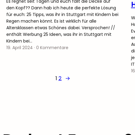
Es regnet seit Tagen und euch fällt die Decke auf
den Kopf?? Dann hab ich heute die perfekte Lösung
für euch: 25 Tipps, was ihr in Stuttgart mit Kindern bei
W
Regen machen könnt. Es ist wirklich für alle
H
Altersklassen etwas Schönes dabei. Versprochen! //
E
enthält Werbung 25 Ideen, was ihr in Stuttgart mit
er
Kindern bei…
A
19. April 2024
·
0 Kommentare
d
j
I
16
1
2
→