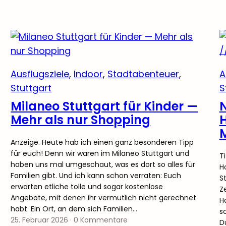
Ausflugsziele
, 
Indoor
, 
Stadtabenteuer
, 
A
Stuttgart
S
Milaneo Stuttgart für Kinder —
N
Mehr als nur Shopping
H
M
Anzeige. Heute hab ich einen ganz besonderen Tipp
für euch! Denn wir waren im Milaneo Stuttgart und
T
haben uns mal umgeschaut, was es dort so alles für
H
Familien gibt. Und ich kann schon verraten: Euch
S
erwarten etliche tolle und sogar kostenlose
Z
Angebote, mit denen ihr vermutlich nicht gerechnet
H
habt. Ein Ort, an dem sich Familien…
s
25. Februar 2026
·
0 Kommentare
D