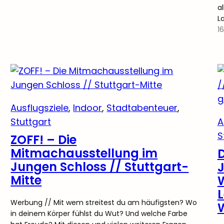
a
L
1
Ausflugsziele
, 
Indoor
, 
Stadtabenteuer
, 
Stuttgart
A
S
ZOFF! – Die
Mitmachausstellung im
D
Jungen Schloss // Stuttgart-
Mitte
Werbung // Mit wem streitest du am häufigsten? Wo
in deinem Körper fühlst du Wut? Und welche Farbe