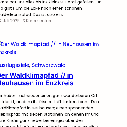
rte hat uns alles bis ins kleinste Detail gefallen. On
op gibt’s um die Ecke noch einen schönen
alderlebnispfad. Das ist also ein…
. Juli 2025
·
3 Kommentare
usflugsziele
, 
Schwarzwald
er Waldklimapfad // in
euhausen im Enzkreis
ir haben mal wieder einen ganz wunderbaren Ort
ntdeckt, an dem ihr frische Luft tanken könnt: Den
aldklimapfad in Neuhausen; einen spannenden
rlebnispfad mit sieben Stationen, an denen ihr und
ure Kinder ganz nebenbei einiges über den
limawandel erfahrt — und auch, was ihr persönlich