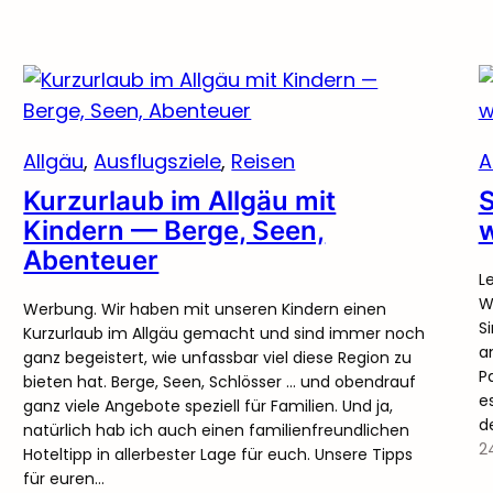
Allgäu
, 
Ausflugsziele
, 
Reisen
A
Kurzurlaub im Allgäu mit
S
Kindern — Berge, Seen,
w
Abenteuer
L
W
Werbung. Wir haben mit unseren Kindern einen
S
Kurzurlaub im Allgäu gemacht und sind immer noch
a
ganz begeistert, wie unfassbar viel diese Region zu
P
bieten hat. Berge, Seen, Schlösser … und obendrauf
e
ganz viele Angebote speziell für Familien. Und ja,
d
natürlich hab ich auch einen familienfreundlichen
2
Hoteltipp in allerbester Lage für euch. Unsere Tipps
für euren…