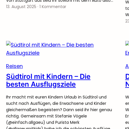
Von Stuttgart aus seid ihr sowohl mit dem Auto also…
Wa
13. August 2025
·
1 Kommentar
t
W
23
Reisen
A
Südtirol mit Kindern – Die
D
besten Ausflugsziele
N
Ihr macht mit euren Kindern Urlaub in Südtirol und
W
sucht nach Ausflügen, die Erwachsene und Kinder
e
gleichermaßen begeistern? Dann seid ihr hier genau
W
richtig. Gemeinsam mit Stefanie Vögele
E
(@einfach.allgaeu) und Purista Merk
e
(@allgaeumitkids) habe ich die schönsten Ausflüge
K