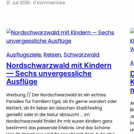
21. Juli 2026
·
0 Kommentare
Ausflugsziele
, 
Reisen
, 
Schwarzwald
A
Nordschwarzwald mit Kindern
— Sechs unvergessliche
D
Ausflüge
K
m
Werbung // Der Nordschwarzwald ist ein echtes
Paradies für Familien! Egal, ob ihr gerne wandert oder
A
klettert, ob ihr lieber ein bisschen Stadtfeeling
B
genießt oder in die Natur abtaucht … im
J
Nordschwarzwald findet ihr mit euren Kindern ganz
b
bestimmt das passende Erlebnis. Und das Schöne:
u