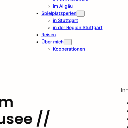
im Allgäu
Spielplatzperlen
in Stuttgart
in der Region Stuttgart
Reisen
Über mich
Kooperationen
In
am
see //