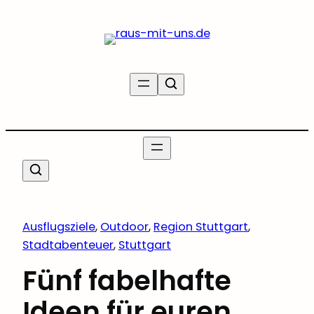
Zum
Inhalt
springen
Ausflugsziele
, 
Outdoor
, 
Region Stuttgart
, 
Stadtabenteuer
, 
Stuttgart
Fünf fabelhafte
Ideen für euren