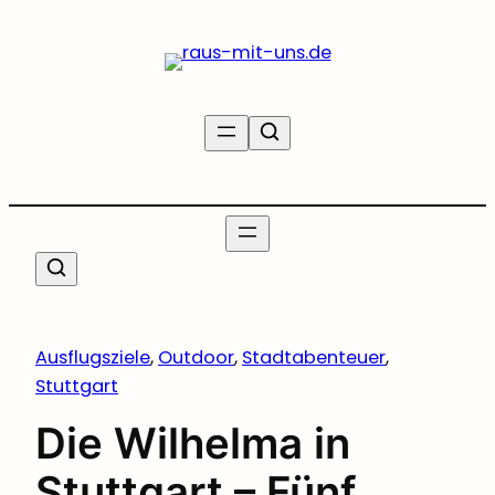
Zum
Inhalt
springen
Ausflugsziele
, 
Outdoor
, 
Stadtabenteuer
, 
Stuttgart
Die Wilhelma in
Stuttgart – Fünf