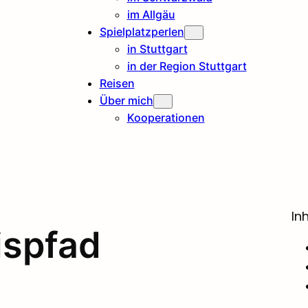
im Allgäu
Spielplatzperlen
in Stuttgart
in der Region Stuttgart
Reisen
Über mich
Kooperationen
In
ispfad