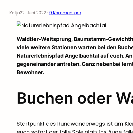
Katja
22. Juni 2022
·
0 Kommentare
Waldtier-Weitsprung, Baumstamm-Gewichth
viele weitere Stationen warten bei den Buc
Naturerlebnispfad Angelbachtal auf euch. An 
gegeneinander antreten. Ganz nebenbei lernt
Bewohner.
Buchen oder W
Startpunkt des Rundwanderwegs ist am Klein
euch sofort der tolle Spielplatz ins Auge fal