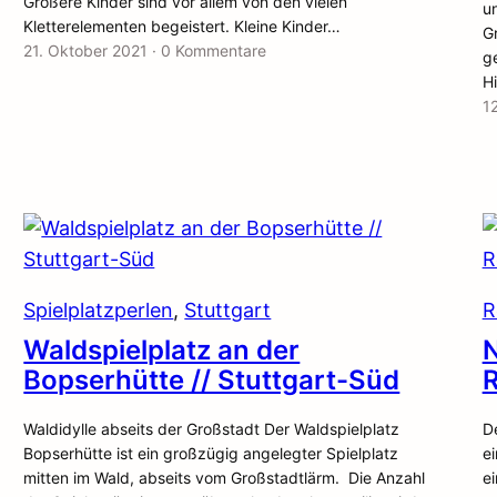
Größere Kinder sind vor allem von den vielen
un
Kletterelementen begeistert. Kleine Kinder…
Gr
21. Oktober 2021
·
0 Kommentare
g
Hi
1
Spielplatzperlen
, 
Stuttgart
R
Waldspielplatz an der
N
Bopserhütte // Stuttgart-Süd
Waldidylle abseits der Großstadt Der Waldspielplatz
D
Bopserhütte ist ein großzügig angelegter Spielplatz
e
mitten im Wald, abseits vom Großstadtlärm. Die Anzahl
ei