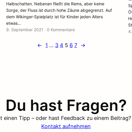
Halbschatten. Nebenan fließt die Rems, aber keine
Sp
Sorge, der Fluss ist durch hohe Zäune abgegrenzt. Auf
Öf
dem Wikinger-Spielplatz ist für Kinder jeden Alters
H
etwas…
St
9. September 2021
·
0 Kommentare
4
←
1
…
3
4
5
6
7
→
Du hast Fragen?
 einen Tipp – oder hast Feedback zu einem Beitrag? S
Kontakt aufnehmen