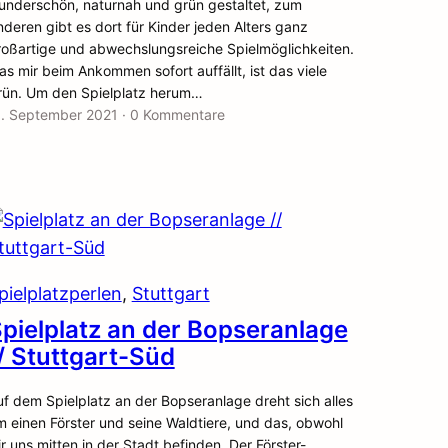
underschön, naturnah und grün gestaltet, zum
deren gibt es dort für Kinder jeden Alters ganz
roßartige und abwechslungsreiche Spielmöglichkeiten.
s mir beim Ankommen sofort auffällt, ist das viele
rün. Um den Spielplatz herum…
1. September 2021
·
0 Kommentare
pielplatzperlen
, 
Stuttgart
pielplatz an der Bopseranlage
/ Stuttgart-Süd
f dem Spielplatz an der Bopseranlage dreht sich alles
m einen Förster und seine Waldtiere, und das, obwohl
r uns mitten in der Stadt befinden. Der Förster-