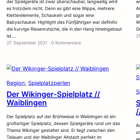
der Spielgeräte ist zwar überschaubar, langweilig wird
w
es trotzdem nicht. Denn es gibt eine Wippe, mehrere
An
Kletterelemente, Schaukeln und sogar eine
g
Babyschaukel. Highlight des Fünfjährigen war definitiv
Wa
die kurvige Riesenrutsche, die in den Hang hineingebaut
G
ist.…
2
27. September 2021
·
0 Kommentare
Region
, 
Spielplatzperlen
S
Der Wikinger-Spielplatz //
Waiblingen
S
/
Der Spielplatz auf der Brühlwiese in Waiblingen ist ein
großartiger Spielplatz, dessen Spielgeräte rund um das
Au
Thema Wikinger gestaltet sind. Er liegt zwischen den
u
Talauen und der Waiblinger Altstadt perfekt im
wi