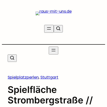
Zum
Inhalt
springen
Spielplatzperlen
, 
Stuttgart
Spielfläche
Strombergstraße //