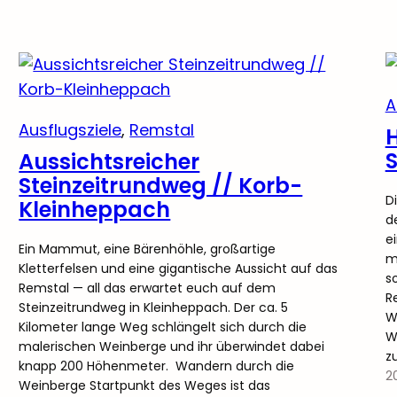
A
Ausflugsziele
, 
Remstal
H
S
Aussichtsreicher
Steinzeitrundweg // Korb-
D
Kleinheppach
d
e
Ein Mammut, eine Bärenhöhle, großartige
m
Kletterfelsen und eine gigantische Aussicht auf das
s
Remstal — all das erwartet euch auf dem
R
Steinzeitrundweg in Kleinheppach. Der ca. 5
W
Kilometer lange Weg schlängelt sich durch die
W
malerischen Weinberge und ihr überwindet dabei
z
knapp 200 Höhenmeter. Wandern durch die
2
Weinberge Startpunkt des Weges ist das